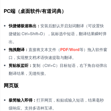
PC端（桌面软件/有道词典）
快捷键极速唤出：
安装后默认开启划词翻译（可设置快
捷键如 Ctrl+Shift+D），鼠标选中短语，翻译结果瞬时弹
出。
拖拽翻译：
直接将文本文件（
PDF
/
Word
等）拖入软件窗
口，实现整文档术语快速提取与翻译。
剪贴板监听：
复制（Ctrl+C）目标短语，右下角自动弹出
翻译结果，无缝衔接。
网页版
极简输入即得：
打开网页，粘贴或输入短语，结果毫秒
级响应。支持多语种互译。