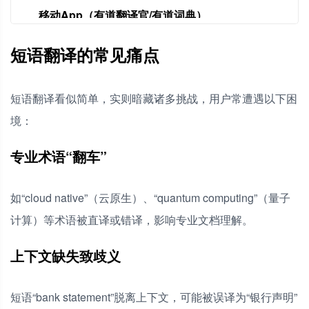
移动App（有道翻译官/有道词典）
效率提升黄金技巧：
短语翻译的常见痛点
有道翻译专业翻译工具
为什么有时翻译结果明显错误或奇怪？
短语翻译看似简单，实则暗藏诸多挑战，用户常遭遇以下困
离线翻译的准确度是否比在线差很多？
境：
翻译专业术语不准怎么办？
如何快速复制翻译结果？
专业术语“翻车”
如“cloud native”（云原生）、“quantum computing”（量子
计算）等术语被直译或错译，影响专业文档理解。
上下文缺失致歧义
短语“bank statement”脱离上下文，可能被误译为“银行声明”