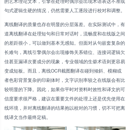
的艺术理论文本，引擎在处理时偶尔会出现术语表达不准或
句式逻辑生硬的情况，仍然需要人工逐段进行校对和调整。
离线翻译的质量也存在明显的分层落差。在实际测试中，有
道离线翻译在处理短句和日常对话时，流畅度和在线版之间
的差距很小，可以做到基本无感知。但面对从句嵌套复杂的
长难句，离线引擎偶尔会出现修饰关系错位、连接词逻辑欠
佳甚至漏译次要成分的现象，专业领域的生僻术语则更容易
变成短板。而且，离线OCR截图翻译在碰到倾斜、模糊或
者色彩背景复杂的印刷体时，文字识别率较之在线版会有比
较明显的下降。因此，如果你平时对资料时效性和译文的可
信度要求很严格，建议在重要文件的处理上还是优先使用在
线环境，并对离线翻译的结果抱以校对的习惯，切不可把离
线译文当作最终定稿。