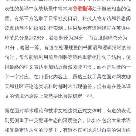
表性的英译中实战场景中常常与
谷歌翻译
处于旗鼓相当的位
置。有第三方选取了日常社交口语、科技人物专访和雅思阅
读真题等不同语域进行实测，结果显示有道翻译官在英译中
环节总分拿到25分，谷歌翻译为24分，而百度翻译总分为
21分，略逊一筹。有道在处理规整的书面语和逻辑清晰的长
句时，常常能够利用前后倒装等策略重新梳理句子结构，使
得最终的中文表达更加贴近自然阅读习惯，而不是生硬的一
字一字对应。在口语化内容上，虽然三款工具在面对网友聊
天和社区评论这类语料时都时常出现偏差，但有道在整体译
文的情境还原度上依然要比百度稳定一些。
而在面对学术理论和技术文档这类正式文体时，有道的表现
则更侧重于中英翻译生态的深度整合。比如在包含大量术语
和复杂定语从句的段落里，有道不仅可以通过自身的词库给