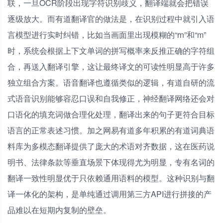
联，一旦OCR阶段出现字符识别歧义，翻译端就会把错误
逐级放大。而有道翻译官的做法是，在识别过程中就引入语
言模型进行实时纠错，比如当画面里出现模糊的“rn”和“m”
时，系统会根据上下文单词的拼写概率来反推正确的字符组
合，再送入翻译引擎，这让最终译文的可读性明显高于许多
独立组合方案。语音翻译也遵循类似的逻辑，有道自研的流
式语音识别能够容忍口误和自我修正，神经翻译网络还会对
口语化的填充词做合理化处理，翻译出来的句子更符合目标
语言的正常表述习惯。加之网易有道多年积累的有道词典语
料库为多模态翻译提供了庞大的术语对齐数据，这在医药说
明书、法律条款等垂直场景下体现得尤为明显，专有名词的
翻译一致性明显优于只依赖通用语料的模型。这种识别与翻
译一体化的架构，是单纯通过调用第三方API进行拼接的产
品难以在短期内复制的壁垒。