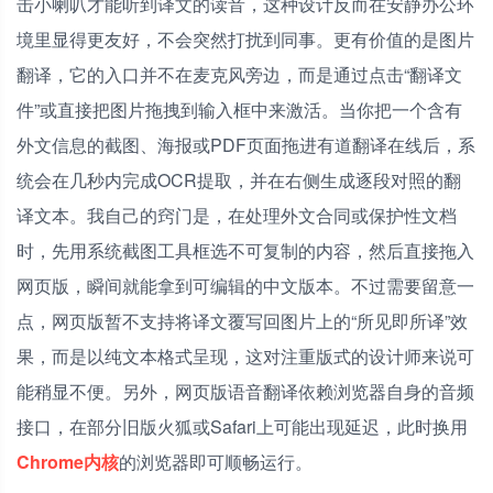
击小喇叭才能听到译文的读音，这种设计反而在安静办公环
境里显得更友好，不会突然打扰到同事。更有价值的是图片
翻译，它的入口并不在麦克风旁边，而是通过点击“翻译文
件”或直接把图片拖拽到输入框中来激活。当你把一个含有
外文信息的截图、海报或PDF页面拖进有道翻译在线后，系
统会在几秒内完成OCR提取，并在右侧生成逐段对照的翻
译文本。我自己的窍门是，在处理外文合同或保护性文档
时，先用系统截图工具框选不可复制的内容，然后直接拖入
网页版，瞬间就能拿到可编辑的中文版本。不过需要留意一
点，网页版暂不支持将译文覆写回图片上的“所见即所译”效
果，而是以纯文本格式呈现，这对注重版式的设计师来说可
能稍显不便。另外，网页版语音翻译依赖浏览器自身的音频
接口，在部分旧版火狐或Safari上可能出现延迟，此时换用
Chrome内核
的浏览器即可顺畅运行。