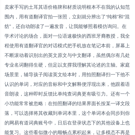
卖家手写的土耳其语价格牌和材质说明根本不在我的认知范
围内，用有道翻译官拍一张照，立刻就分辨出了“纯棉”和“混
纺”，还自动朗读了一遍发音，让我能够照着模仿询问。在
学术讨论的场合，面对一位语速极快的西班牙裔教授，我全
程使用有道翻译官的对话模式把手机放在笔记本前，屏幕上
不断滚动着识别出的英文原文与中文翻译，虽然偶尔有几处
专业名词翻得生硬，但足以支撑我理解其论述的主轴。家庭
场景里，辅导孩子阅读英文绘本时，用拍照翻译扫一下他不
认识的单词，对应的音标和中文解释便浮现出来，他跟着语
音朗读，这种即时反馈比单纯查词典更有吸引力。还有一个
小功能常常被忽略：在拍照翻译的结果界面长按某一译文段
落，可以选择将其收藏到单词本里，这个单词本会同步到你
的网易有道词典账号中，日后在登录状态下的其他设备上也
能复习。这些看似微小的顺畅点累积起来，让多模态不再是