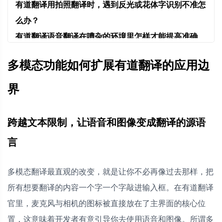
有道翻译用拍照翻译时，遇到反光或花体字识别不准怎
么办？
有道翻译语音翻译在嘈杂的环境里怎样才能提高准确
度？
多模态功能如何扩展有道翻译的应用边
有道翻译离线模式下使用多模态翻译，和在线差距大
吗？
界
有道翻译的网页版能像手机App一样拍照翻译吗？
跨越文本限制，让语音和图像变成翻译的源语
言
多模态翻译最直观的改变，就是让你不必再像过去那样，把
所有想要翻译的内容一个字一个字敲进输入框。在有道翻译
官里，麦克风与相机的图标被直接放在了主界面的核心位
置，这意味着开发者有意引导你去使用语音和图像。所谓多