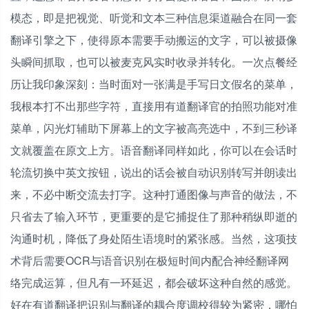
模态，即是把视觉、听觉和文本三种信息渠道融合在同一套
翻译引擎之下，使得原本需要手动搬运的文字，可以被摄像
头瞬间抓取，也可以被麦克风实时收录并转化。一次点餐经
历让我印象深刻：当时面对一张满是手写日文假名的菜单，
我根本打不出那些字符，直接用有道翻译官的拍照功能对准
菜单，闪光灯辅助下屏幕上的文字被高亮选中，不到三秒译
文就覆盖在原文上方。语音翻译同样如此，你可以在会话时
轮流切换中英文按钮，说出的话会被自动识别转写并朗读出
来，不必中断交流去打字。这种打通图像与声音的做法，不
只省去了输入环节，更重要的是它捕捉住了那种稍纵即逝的
沟通时机，降低了身处陌生语境时的紧张感。当然，这项技
术背后需要OCR与语音识别在极短时间内配合神经翻译网
络完成运算，但凡有一环延迟，都会破坏这种自然的感觉。
好在有道翻译把识别与翻译的耦合度调校得较为紧密，哪怕