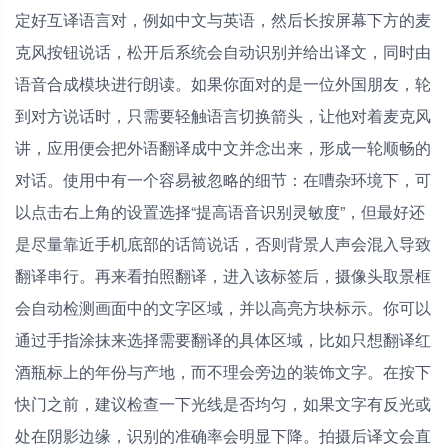
定好互译语言对，例如中文与英语，然后长按屏幕下方的麦
克风按钮说话，松开后系统会自动识别并给出译文，同时由
语音合成模块进行朗读。如果你面对的是一位外国朋友，轮
到对方说话时，只需要轻触语言切换箭头，让他对着麦克风
讲，应用便会把外语翻译成中文并念出来，形成一轮顺畅的
对话。使用中有一个容易被忽略的细节：在嘈杂环境下，可
以点击右上角的设置选择“提高语音识别灵敏度”，但最好还
是尽量靠近手机底部的话筒说话，否则背景人声会混入导致
翻译串行。再来看拍照翻译，进入该标签后，摄像头取景框
会自动检测画面中的文字区域，并以高亮方块标示。你可以
通过手指涂抹来选择需要翻译的具体区域，比如只想翻译红
酒瓶标上的年份与产地，而不理会旁边的装饰文字。在按下
快门之前，建议检查一下光线是否均匀，如果文字有反光或
处在阴影边缘，识别的准确率会明显下降。拍摄后译文会直