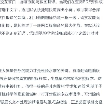
的交互窗口：屏幕划词与截图翻译。当我们在查阅PDF资料或
需选中文字，通过默认快捷键快速调出小窗，即可获得悬浮
软件报错的弹窗，利用截图翻译功能一框一选，译文就能无
缝衔接，是其胜过于一般网页版翻译的最大优势。在默认设
不到识别延迟，“取词即所得”的流畅感减少了来回比对时
理大体量任务的能力才是检验水准的关键。有道翻译电脑版
，能够完整保留原文的排版样式，生成精准的双语对照版本。这
程中被打乱。值得一提的是其内置的“学术加速器”和基于子
算机科学等垂直领域时，打开对应的专业术语库，可消除绝
高强度长文本处理的精准度与版式连续性，正是桌面版相比轻