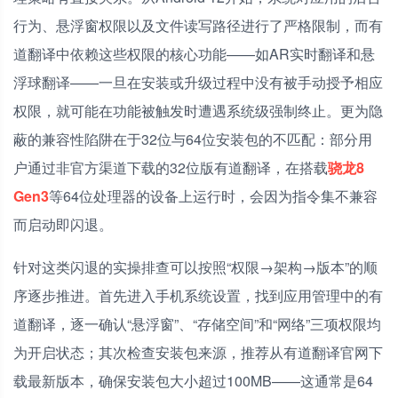
行为、悬浮窗权限以及文件读写路径进行了严格限制，而有
道翻译中依赖这些权限的核心功能——如AR实时翻译和悬
浮球翻译——一旦在安装或升级过程中没有被手动授予相应
权限，就可能在功能被触发时遭遇系统级强制终止。更为隐
蔽的兼容性陷阱在于32位与64位安装包的不匹配：部分用
户通过非官方渠道下载的32位版有道翻译，在搭载
骁龙8
Gen3
等64位处理器的设备上运行时，会因为指令集不兼容
而启动即闪退。
针对这类闪退的实操排查可以按照“权限→架构→版本”的顺
序逐步推进。首先进入手机系统设置，找到应用管理中的有
道翻译，逐一确认“悬浮窗”、“存储空间”和“网络”三项权限均
为开启状态；其次检查安装包来源，推荐从有道翻译官网下
载最新版本，确保安装包大小超过100MB——这通常是64