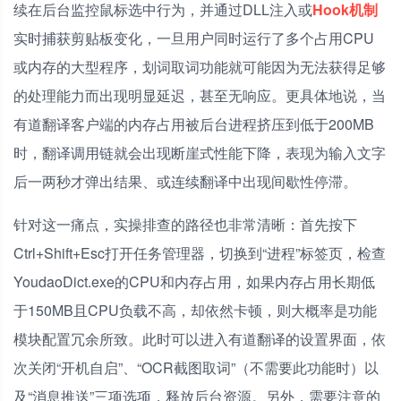
续在后台监控鼠标选中行为，并通过DLL注入或
Hook机制
实时捕获剪贴板变化，一旦用户同时运行了多个占用CPU
或内存的大型程序，划词取词功能就可能因为无法获得足够
的处理能力而出现明显延迟，甚至无响应。更具体地说，当
有道翻译客户端的内存占用被后台进程挤压到低于200MB
时，翻译调用链就会出现断崖式性能下降，表现为输入文字
后一两秒才弹出结果、或连续翻译中出现间歇性停滞。
针对这一痛点，实操排查的路径也非常清晰：首先按下
Ctrl+Shift+Esc打开任务管理器，切换到“进程”标签页，检查
YoudaoDict.exe的CPU和内存占用，如果内存占用长期低
于150MB且CPU负载不高，却依然卡顿，则大概率是功能
模块配置冗余所致。此时可以进入有道翻译的设置界面，依
次关闭“开机自启”、“OCR截图取词”（不需要此功能时）以
及“消息推送”三项选项，释放后台资源。另外，需要注意的