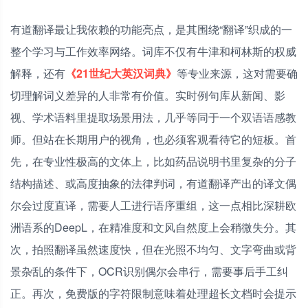
有道翻译最让我依赖的功能亮点，是其围绕“翻译”织成的一
整个学习与工作效率网络。词库不仅有牛津和柯林斯的权威
解释，还有
《21世纪大英汉词典》
等专业来源，这对需要确
切理解词义差异的人非常有价值。实时例句库从新闻、影
视、学术语料里提取场景用法，几乎等同于一个双语语感教
师。但站在长期用户的视角，也必须客观看待它的短板。首
先，在专业性极高的文体上，比如药品说明书里复杂的分子
结构描述、或高度抽象的法律判词，有道翻译产出的译文偶
尔会过度直译，需要人工进行语序重组，这一点相比深耕欧
洲语系的DeepL，在精准度和文风自然度上会稍微失分。其
次，拍照翻译虽然速度快，但在光照不均匀、文字弯曲或背
景杂乱的条件下，OCR识别偶尔会串行，需要事后手工纠
正。再次，免费版的字符限制意味着处理超长文档时会提示