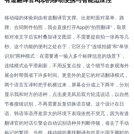
移动端的体验则由有道翻译官支撑。出差时面对菜单、路
牌、合同附件拍照，我会直接打开App的“拍照翻译”，取景
框对准文字后实时叠加译文图层，不需要提前拍一张再等几
秒。这个功能的便利之处在于，它区分了“连续拍摄”和“单张
识别”两种模式：在需要逐一输入多个标牌信息的场景下，
连续模式会平滑刷新，不用反复点按，这个细节在参观海外
展会时帮我省下许多时间。更意外的是它的对话翻译模式，
两个语言互译时把手机横过来，屏幕会分成上下两半，分别
显示我和对方的语种，点击麦克风后双方轮流说话，以自然
节奏接续识别，不再需要反复切换语言键。这个设计在日
语、韩语等语序差异大的环境下表现依然不突兀，因为有道
翻译官的对话引擎会自动识别语种并判断停顿，省去了手动
标记的繁琐。当然，移动端的离线翻译包也是出国无网时的