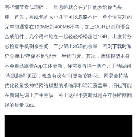
有些细节看似琐碎，一旦忽略就会在异国他乡给你当头一
棒。首先，离线包的大小并非可以忽略不计，单个语言对的
完整包通常在100MB到400MB不等，加上OCR识别和语音
合成组件，几个语种堆在一起轻轻松松超过1GB。出发前务
必检查手机剩余空间，至少留出2GB的余量，否则下载时系
统会弹出“存储不足”提示，半途而废。其次，离线模型本身
不会自己跟着App主体更新，你需要每隔一两个月手动回到
“离线翻译”页面，检查有没有“可更新”的标记。网易会持续
优化轻量级神经网络模型的准确率和词汇覆盖率，旧包可能
在新词热词上产生空缺，补上这些小更新就是在守住断网翻
译的质量底线。