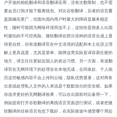
户开放的相机翻译和语音翻译应用，没有次数限制，也不需
要会员订阅才能下载离线包。对比谷歌翻译，后者的语言覆
盖面确实更广，但面向国内用户时最大的障碍是服务稳定
性，随时可能因为网络环境而连不上，这恰恰是很多人出国
时最怕的不可控风险。微软翻译在部分语种的语音合成上显
得更自然，但有道翻译官在中文语境的适配和本土化语义理
解上更具温度，尤其是菜单、路牌这类实际直译容易生硬的
地方，译文往往更贴近国人的表达习惯。另一方面，有道翻
译官在无网环境下的处理全在本地完成，合同条款、个人病
历这些敏感内容不会上传到云端，隐私优势显著，这对商务
出差或处理私人文件的人来说是个默默加分的安全锁。如果
你追求更好的无网翻译效果，可以在出国前对比备用一下，
例如提前打开谷歌翻译的离线语言页面进行测试，或者把微
软翻译的目标语言包也下载好，在实际旅途中感受哪个用起