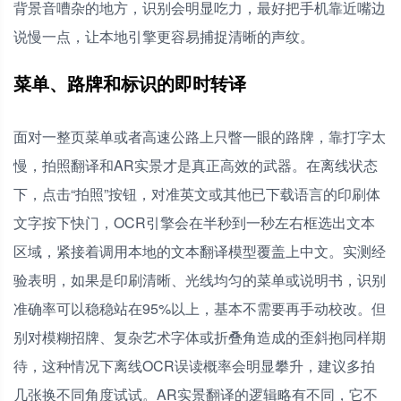
背景音嘈杂的地方，识别会明显吃力，最好把手机靠近嘴边
说慢一点，让本地引擎更容易捕捉清晰的声纹。
菜单、路牌和标识的即时转译
面对一整页菜单或者高速公路上只瞥一眼的路牌，靠打字太
慢，拍照翻译和AR实景才是真正高效的武器。在离线状态
下，点击“拍照”按钮，对准英文或其他已下载语言的印刷体
文字按下快门，OCR引擎会在半秒到一秒左右框选出文本
区域，紧接着调用本地的文本翻译模型覆盖上中文。实测经
验表明，如果是印刷清晰、光线均匀的菜单或说明书，识别
准确率可以稳稳站在95%以上，基本不需要再手动校改。但
别对模糊招牌、复杂艺术字体或折叠角造成的歪斜抱同样期
待，这种情况下离线OCR误读概率会明显攀升，建议多拍
几张换不同角度试试。AR实景翻译的逻辑略有不同，它不