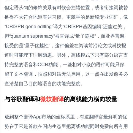
但定语从句的修饰关系有时候会挂错位置，或者衔接词被替
换得不太符合地道表达习惯。更棘手的是新锐专业词汇，像
“CRISPR gene editing”译为“CRISPR基因编辑”还能过关，
但“quantum supremacy”被直译成“量子霸权”，而业界普遍
接受的是“量子优越性”，这种偏差在阅读前沿论文或科技报
道时可能埋下理解隐患。另外，离线模式下只有部分语言支
持完整的语音和OCR功能，一些相对小众的语种可能只保
留了文本翻译，拍照和对话无法启用，这一点在出发前务必
查清楚自己目的地语言的功能完整度。
与谷歌翻译和
微软翻译
的离线能力横向较量
放到整个翻译App市场的坐标系里，有道翻译官最鲜明的优
势在于它是首款在国内生态里把离线功能同时免费向所有用