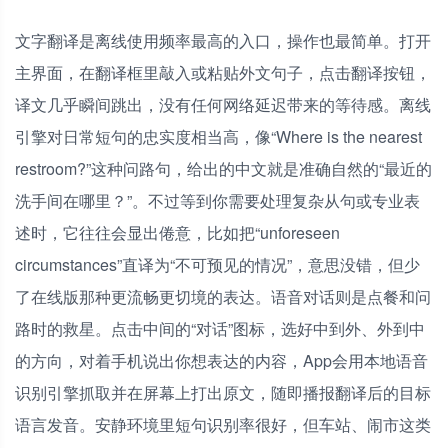
文字翻译是离线使用频率最高的入口，操作也最简单。打开
主界面，在翻译框里敲入或粘贴外文句子，点击翻译按钮，
译文几乎瞬间跳出，没有任何网络延迟带来的等待感。离线
引擎对日常短句的忠实度相当高，像“Where is the nearest
restroom?”这种问路句，给出的中文就是准确自然的“最近的
洗手间在哪里？”。不过等到你需要处理复杂从句或专业表
述时，它往往会显出倦意，比如把“unforeseen
circumstances”直译为“不可预见的情况”，意思没错，但少
了在线版那种更流畅更切境的表达。语音对话则是点餐和问
路时的救星。点击中间的“对话”图标，选好中到外、外到中
的方向，对着手机说出你想表达的内容，App会用本地语音
识别引擎抓取并在屏幕上打出原文，随即播报翻译后的目标
语言发音。安静环境里短句识别率很好，但车站、闹市这类