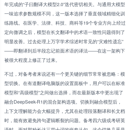
年完成的“子曰翻译大模型2.0”迭代密切相关。与通用大模型
一味追求参数规模不同，这一版本选择了垂直领域精细化训
练路线。在医学、法律、科技、商科等19个专业方向上经过
定向微调之后，模型在长文翻译中的术语一致性问题得到了
明显改善。过去处理上万字学术综述时常见的“灾难性遗忘”
——即翻译到后半段忘记前面术语的译法——在这一架构下
被很大程度上修正了过来。
不过，对备考者来说还有一个更关键的细节常常被忽略：模
型切换。在有道翻译电脑版的设置面板中，用户可以在标准
模型和“高级模型”之间做出选择，而在最新版本中更出现了
融合DeepSeek-R1的混合架构选项。切换到融合模型后，
上下文理解能力会大幅提升，尤其在处理段落翻译和长文档
时，能有效避免跨句逻辑断裂的问题。备考四六级或考研英
语时，面对那种长达三四十词的嵌套从句，这个切换几乎是