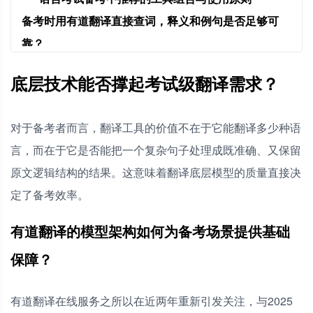
备考时用有道翻译直接查词，释义和例句是否足够可
靠？
有道长难句翻译的准确度如何，能直接当作精读答案
底层技术能否撑起考试级翻译需求？
吗？
练习写作时，用有道翻译做中英互译对照有没有实际提
对于备考者而言，翻译工具的价值不在于它能翻译多少种语
升？
言，而在于它是否能把一个复杂句子处理成既准确、又保留
备考中该如何选择和搭配使用有道翻译与DeepL？
原文逻辑结构的结果。这意味着翻译底层模型的质量直接决
定了备考效率。
有道翻译的模型架构如何为备考场景提供基础
保障？
有道翻译在线服务之所以在近两年重新引发关注，与2025