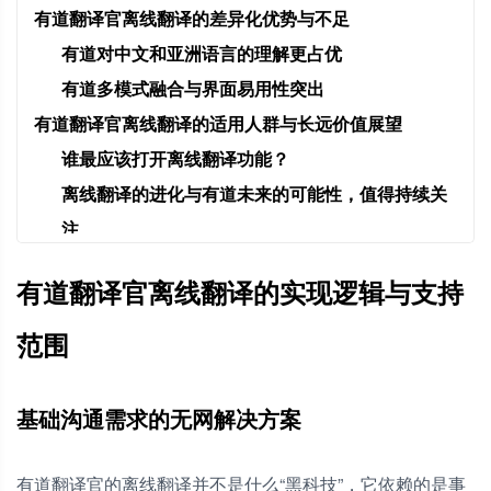
有道翻译官离线翻译的差异化优势与不足
有道对中文和亚洲语言的理解更占优
有道多模式融合与界面易用性突出
有道翻译官离线翻译的适用人群与长远价值展望
谁最应该打开离线翻译功能？
离线翻译的进化与有道未来的可能性，值得持续关
注
有道翻译官的离线翻译真的完全免费吗？
有道翻译官离线翻译的实现逻辑与支持
下载一个有道离线语言包会占用多少手机存储空间？
没网的时候还能用有道语音翻译和拍照翻译吗？
范围
有道离线翻译和联网翻译的准确度差距有多大？
基础沟通需求的无网解决方案
有道翻译官的离线翻译并不是什么“黑科技”，它依赖的是事