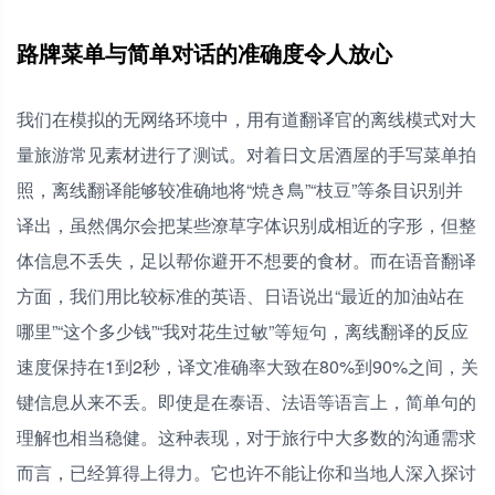
路牌菜单与简单对话的准确度令人放心
我们在模拟的无网络环境中，用有道翻译官的离线模式对大
量旅游常见素材进行了测试。对着日文居酒屋的手写菜单拍
照，离线翻译能够较准确地将“焼き鳥”“枝豆”等条目识别并
译出，虽然偶尔会把某些潦草字体识别成相近的字形，但整
体信息不丢失，足以帮你避开不想要的食材。而在语音翻译
方面，我们用比较标准的英语、日语说出“最近的加油站在
哪里”“这个多少钱”“我对花生过敏”等短句，离线翻译的反应
速度保持在1到2秒，译文准确率大致在80%到90%之间，关
键信息从来不丢。即使是在泰语、法语等语言上，简单句的
理解也相当稳健。这种表现，对于旅行中大多数的沟通需求
而言，已经算得上得力。它也许不能让你和当地人深入探讨