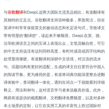
与
谷歌翻译
和DeepL这两大国际主流竞品相比，有道翻译有
其独特的立足点。谷歌翻译支持语种极多，界面简洁，但在
英译中时常常保留英文的被动语态和长定语句式，导致译文
带有明显的“翻译腔”，读起来不够顺滑。DeepL在英、德、
法等欧洲语言之间的互译上表现出众，文笔流畅自然，可它
的中文支持远没有达到同样高度，有时对成语或四字结构的
处理显得僵硬。有道翻译则深耕中文语境，对汉语的流水
句、话题结构有更好的适配，生成的译文往往更符合中国人
的阅读节奏。更为难得的是，有道将词典功能深度整合进翻
译体验中，查词翻译一体化，遇到生词点一下就能看到详细
释义、用法和例句，这对语言学习者来说极具价值。此外，
网易有道提供的截图翻译、文档翻译免费额度，以及对多种
本土场景的定制，让它在实用工具的丰富性上胜过国际对