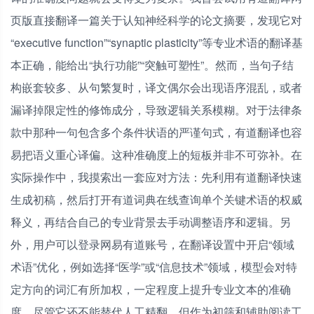
页版直接翻译一篇关于认知神经科学的论文摘要，发现它对
“executive function”“synaptic plasticity”等专业术语的翻译基
本正确，能给出“执行功能”“突触可塑性”。然而，当句子结
构嵌套较多、从句繁复时，译文偶尔会出现语序混乱，或者
漏译掉限定性的修饰成分，导致逻辑关系模糊。对于法律条
款中那种一句包含多个条件状语的严谨句式，有道翻译也容
易把语义重心译偏。这种准确度上的短板并非不可弥补。在
实际操作中，我摸索出一套应对方法：先利用有道翻译快速
生成初稿，然后打开有道词典在线查询单个关键术语的权威
释义，再结合自己的专业背景去手动调整语序和逻辑。另
外，用户可以登录网易有道账号，在翻译设置中开启“领域
术语”优化，例如选择“医学”或“信息技术”领域，模型会对特
定方向的词汇有所加权，一定程度上提升专业文本的准确
度。尽管它还不能替代人工精翻，但作为初筛和辅助阅读工