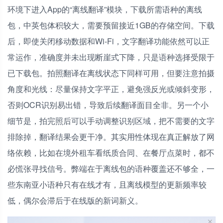
环境下进入App的“离线翻译”模块，下载所需语种的离线
包，中英包体积较大，需要预留接近1GB的存储空间。下载
后，即使关闭移动数据和Wi-Fi，文字翻译功能依然可以正
常运作，准确度并未出现断崖式下降，只是语种选择受限于
已下载包。拍照翻译在离线状态下同样可用，但要注意拍摄
角度和光线：尽量保持文字平正，避免强反光或倾斜变形，
否则OCR识别易出错，导致后续翻译面目全非。另一个小
细节是，拍完照后可以手动调整识别区域，把不需要的文字
排除掉，翻译结果会更干净。其实用性体现在真正解放了网
络依赖，比如在境外租车看纸质合同、在餐厅点菜时，都不
必慌张寻找信号。弊端在于离线包的语种覆盖还不够全，一
些东南亚小语种只有在线才有，且离线模型的更新频率较
低，偶尔会滞后于在线版的新词新义。