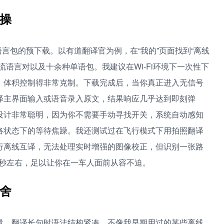
操
言包的预下载。以有道翻译官为例，在“我的”页面找到“离线
语言对以及十余种单语包。我建议在Wi-Fi环境下一次性下
，体积控制得非常克制。下载完成后，当你真正进入无信号
译主界面输入或语音录入原文，结果响应几乎达到即刻弹
设计非常聪明，因为你不需要手动寻找开关，系统自动感知
络状态下的等待焦躁。我还测试过在飞行模式下用拍照翻译
行离线互译，无法处理实时增强的图像校正，但识别一张路
3秒左右，足以让你在一车人面前从容不迫。
舍
量，翻译长句时语法结构紧凑，不像我早期用过的某些离线