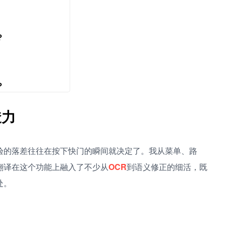
？
？
透力
验的落差往往在按下快门的瞬间就决定了。我从菜单、路
翻译在这个功能上融入了不少从
OCR
到语义修正的细活，既
处。