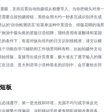
分显眼，支持后置自动拍摄或从相册导入。当你把镜头对准一
是需要点按拍摄按钮，系统会用大约一秒多完成识别并生成
认的“自动检测语言”在菜单这种中英混合、排版花哨的场景
于旅游中最头疼的竖版日语招牌，我特意用有道翻译和某国
足的条件下，有道对纵向排列的日文识别很精准，译文以横
这个功能在学习辅助和工作场景同样有料，比如拍摄外文论
原始排版，直接导出或分页查看，极大省去了逐字输入的痛
它在法语、意大利语等小语种菜名的识别中，会尽量给出符
短板
点必须遵守。第一是光线和环境，光源不均匀或字体反光
也会频繁出现漏词，这时移动手机避免阴影就能改善很多。