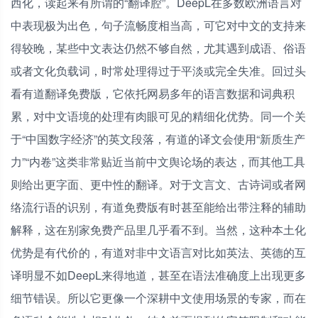
西化，读起来有所谓的“翻译腔”。DeepL在多数欧洲语言对
中表现极为出色，句子流畅度相当高，可它对中文的支持来
得较晚，某些中文表达仍然不够自然，尤其遇到成语、俗语
或者文化负载词，时常处理得过于平淡或完全失准。回过头
看有道翻译免费版，它依托网易多年的语言数据和词典积
累，对中文语境的处理有肉眼可见的精细化优势。同一个关
于“中国数字经济”的英文段落，有道的译文会使用“新质生产
力”“内卷”这类非常贴近当前中文舆论场的表达，而其他工具
则给出更字面、更中性的翻译。对于文言文、古诗词或者网
络流行语的识别，有道免费版有时甚至能给出带注释的辅助
解释，这在别家免费产品里几乎看不到。当然，这种本土化
优势是有代价的，有道对非中文语言对比如英法、英德的互
译明显不如DeepL来得地道，甚至在语法准确度上出现更多
细节错误。所以它更像一个深耕中文使用场景的专家，而在