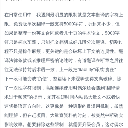
在日常使用中，我遇到最明显的限制就是文本翻译的字符上
限。免费版单次翻译一般支持5000字符，听起来不少，但
如果是整理一份英文合同或者几十页的学术论文，5000字
符只是杯水车薪，只能把文档切成好几段分次翻译。切割过
程不只是操作麻烦，更关键的是会破坏上下文的连贯性。翻
译法律条款或者推理严密的论述时，有道翻译在断章之后往
往无法保持前后术语一致，上一段把“liability”译成“责任”，
下一段可能变成“负债”，整篇读下来逻辑变得支离破碎。除
了一次性字符限制，高频连续使用时偶尔还会遇到“翻译请
求过于频繁”的提示，尤其在短时间内粘贴大量文本或者快
速切换语言方向时。这更像是一种隐形的反滥用机制，虽然
能理解，但在赶项目、大量查资料的时刻，被突然中断确实
影响效率。想要解除这些限制，就需要升级会员，这对偶尔