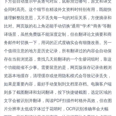
下方会自动显示中英逐句对应，鼠标滑过哪句，原文和译文
会同时高亮。这个细节在精读外文资料时特别有用，既能快
速理解整段意思，又不丢失每一句的对应关系，方便摘录和
比对。网页版的右上角还能手动切换“通用”“学术”“商务”等翻
译场景，虽然免费版不能深度定制，但在翻译论文摘要和商
务邮件时切换一下，用词的正式度确实会有细微改善。另一
个值得注意的地方是历史记录，所有翻译过的内容会自动保
存在当前浏览器，查找几天前翻译的一个生僻词组时，靠这
个功能能省不少事。需要留意的是，网页版保存记录依赖浏
览器本地缓存，清理缓存或使用隐私模式会导致记录丢失，
如果是重要内容，最好手动复制到文档里存档。电脑客户端
则多了截图翻译和划词翻译，按下快捷键截图，选定区域的
文字会被识别并翻译，阅读PDF扫描件时格外高效，但在图
片分辨率太低或字体过于花哨时，OCR识别准确率会大幅