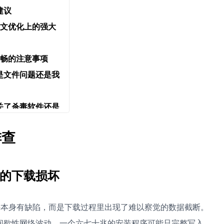
建议
文优化上的强大
畅的注意事项
是文件问题还是我
了，关了杀毒软件还是
排查
错，怎么彻底清
断，有稳妥的办法
的下载损坏
件本身有缺陷，而是下载过程里出现了难以察觉的数据截断。
间歇性网络波动，一个六七十兆的安装程序可能只完整写入