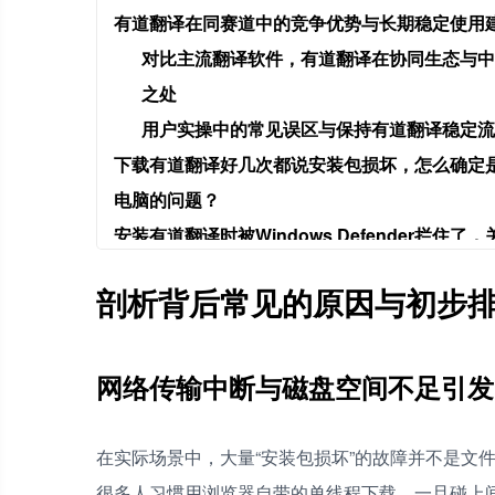
有道翻译在同赛道中的竞争优势与长期稳定使用
对比主流翻译软件，有道翻译在协同生态与中
之处
用户实操中的常见误区与保持有道翻译稳定流
下载有道翻译好几次都说安装包损坏，怎么确定
电脑的问题？
安装有道翻译时被Windows Defender拦住
不行怎么办？
剖析背后常见的原因与初步
之前装过有道老版本，卸载后再装新版就一直报
理？
网络状况不太好，总是下载有道翻译到一半就中
网络传输中断与磁盘空间不足引发
吗？
在实际场景中，大量“安装包损坏”的故障并不是文
很多人习惯用浏览器自带的单线程下载，一旦碰上