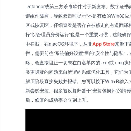
Defender或第三方杀毒软件对于新发布、数字
键组件隔离，导致双击时提示“不是有效的Win32
区或恢复区，仔细查看是否存在被移走的有道翻译
择“以管理员身份运行”也是一个重要习惯，这能确
中拦截。在macOS环境下，从非
App Store
来源下载
拦，需要前往“系统偏好设置”里的“安全性与隐私”
略，会直接阻止一切未在白名单内的.exe或.dm
类更隐蔽的问题来自所谓的系统优化工具，它们为
解压阶段直接失败并报错。您可以按下Win+R输入
新尝试安装。很多被反复归咎于“安装包损坏”的情
后，修复的成功率会立刻上升。