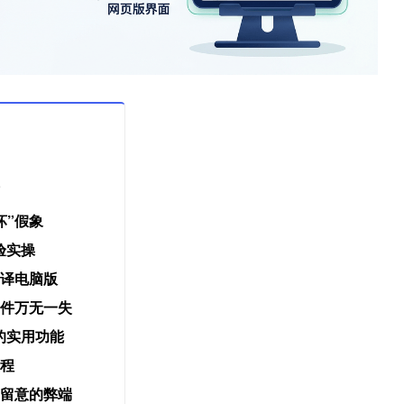
坏”假象
验实操
译电脑版
件万无一失
的实用功能
程
留意的弊端