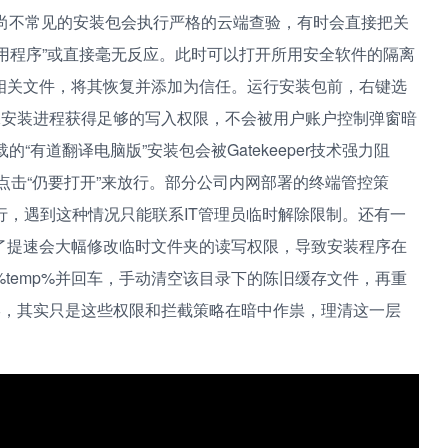
证书尚不常见的安装包会执行严格的云端查验，有时会直接把关
应用程序”或直接毫无反应。此时可以打开所用安全软件的隔离
相关文件，将其恢复并添加为信任。运行安装包前，右键选
保安装进程获得足够的写入权限，不会被用户账户控制弹窗暗
的“有道翻译电脑版”安装包会被Gatekeeper技术强力阻
，点击“仍要打开”来放行。部分公司内网部署的终端管控策
g执行，遇到这种情况只能联系IT管理员临时解除限制。还有一
了提速会大幅修改临时文件夹的读写权限，导致安装程序在
%temp%并回车，手动清空该目录下的陈旧缓存文件，再重
形，其实只是这些权限和拦截策略在暗中作祟，理清这一层