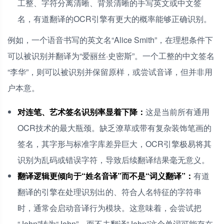
工整、字符分离清晰、背景清晰的手写英文或中文签
名，有道翻译的OCR引擎有更大的概率能够正确识别。
例如，一个语音书写的英文名“Alice Smith”，在理想条件下
可以被识别并翻译为“爱丽丝·史密斯”。一个工整的中文签名
“李华”，则可以被识别并保留原样，或尝试音译，但并非用
户本意。
对连笔、艺术签名识别率显着下降：
这是当前所有通用
OCR技术的最大瓶颈。缺乏潦草或带有复杂装饰笔画的
签名，其字形与标准字库差异巨大，OCR引擎极易将其
识别为乱码或错误字符，导致后续翻译结果毫无意义。
翻译逻辑更倾向于“姓名音译”而不是“词义翻译”：
有道
翻译的引擎在处理识别出的、符合人名特征的字符串
时，通常会启动音译行为模块。这意味着，会尝试把
“John”转为“John”，而不去翻译“John”这个单词可能存在