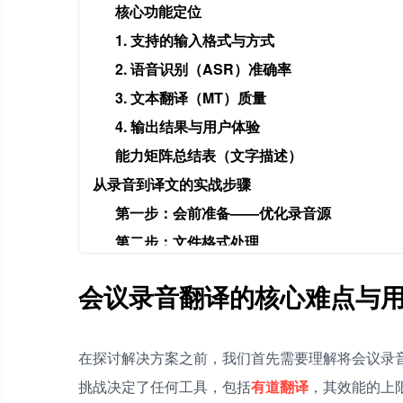
核心功能定位
1. 支持的输入格式与方式
2. 语音识别（ASR）准确率
3. 文本翻译（MT）质量
4. 输出结果与用户体验
能力矩阵总结表（文字描述）
从录音到译文的实战步骤
第一步：会前准备——优化录音源
第二步：文件格式处理
第三步：选择平台与上传
会议录音翻译的核心难点与
第四步：获取与校对结果
第五步：成果应用
网易有道翻译工具
在探讨解决方案之前，我们首先需要理解将会议录
有道翻译处理会议录音是免费的吗？
挑战决定了任何工具，包括
有道翻译
，其效能的上