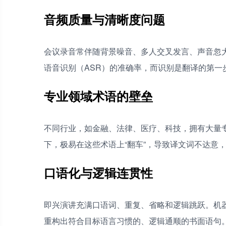
它能区分会议中的不同说话者吗？
音频质量与清晰度问题
翻译专业领域会议（如医学、法学）内容可靠吗
与专门的转录软件或翻译机相比，有道翻译的优
会议录音常伴随背景噪音、多人交叉发言、声音忽
如何处理中英混杂的会议录音？
语音识别（ASR）的准确率，而识别是翻译的第一步
专业领域术语的壁垒
不同行业，如金融、法律、医疗、科技，拥有大量
下，极易在这些术语上“翻车”，导致译文词不达意
口语化与逻辑连贯性
即兴演讲充满口语词、重复、省略和逻辑跳跃。机器
重构出符合目标语言习惯的、逻辑通顺的书面语句